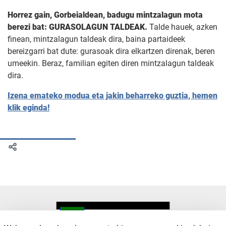
Horrez gain, Gorbeialdean, badugu mintzalagun mota
berezi bat:
GURASOLAGUN TALDEAK.
Talde hauek, azken
finean, mintzalagun taldeak dira, baina partaideek
bereizgarri bat dute: gurasoak dira elkartzen direnak, beren
umeekin. Beraz, familian egiten diren mintzalagun taldeak
dira.
Izena emateko modua eta jakin beharreko guztia, hemen
klik eginda!