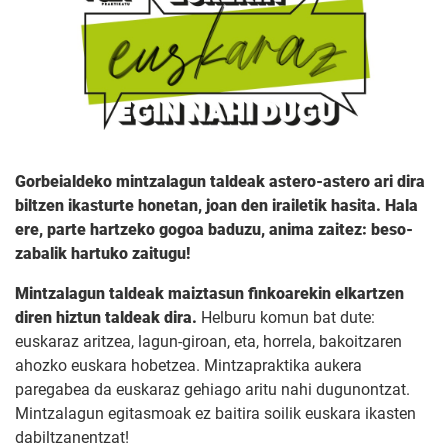
Gorbeialdeko mintzalagun taldeak astero-astero ari dira
biltzen ikasturte honetan, joan den irailetik hasita. Hala
ere, parte hartzeko gogoa baduzu, anima zaitez: beso-
zabalik hartuko zaitugu!
Mintzalagun taldeak maiztasun finkoarekin elkartzen
diren hiztun taldeak dira.
Helburu komun bat dute:
euskaraz aritzea, lagun-giroan, eta, horrela, bakoitzaren
ahozko euskara hobetzea. Mintzapraktika aukera
paregabea da euskaraz gehiago aritu nahi dugunontzat.
Mintzalagun egitasmoak ez baitira soilik euskara ikasten
dabiltzanentzat!