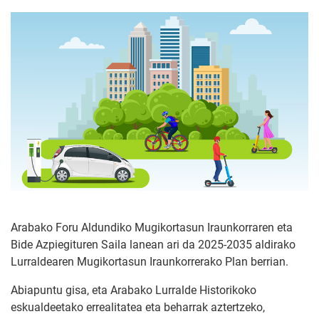
Arabako Foru Aldundiko Mugikortasun Iraunkorraren eta
Bide Azpiegituren Saila lanean ari da 2025-2035 aldirako
Lurraldearen Mugikortasun Iraunkorrerako Plan berrian.
Abiapuntu gisa, eta Arabako Lurralde Historikoko
eskualdeetako errealitatea eta beharrak aztertzeko,