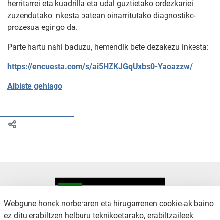
herritarrei eta kuadrilla eta udal guztietako ordezkariei
zuzendutako inkesta batean oinarritutako diagnostiko-
prozesua egingo da.
Parte hartu nahi baduzu, hemendik bete dezakezu inkesta:
https://encuesta.com/s/ai5HZKJGqUxbs0-Yaoazzw/
Albiste gehiago
Webgune honek norberaren eta hirugarrenen cookie-ak baino
ez ditu erabiltzen helburu teknikoetarako, erabiltzaileek