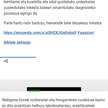
herritarrei eta kuadrilla eta udal guztietako ordezkariei
zuzendutako inkesta batean oinarritutako diagnostiko-
prozesua egingo da.
Parte hartu nahi baduzu, hemendik bete dezakezu inkesta:
https://encuesta.com/s/ai5HZKJGqUxbs0-Yaoazzw/
Albiste gehiago
Webgune honek norberaren eta hirugarrenen cookie-ak baino
ez ditu erabiltzen helburu teknikoetarako, erabiltzaileek