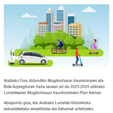
Arabako Foru Aldundiko Mugikortasun Iraunkorraren eta
Bide Azpiegituren Saila lanean ari da 2025-2035 aldirako
Lurraldearen Mugikortasun Iraunkorrerako Plan berrian.
Abiapuntu gisa, eta Arabako Lurralde Historikoko
eskualdeetako errealitatea eta beharrak aztertzeko,