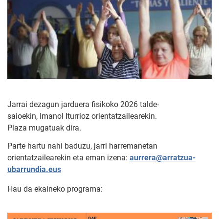
Jarrai dezagun jarduera fisikoko 2026 talde-
saioekin, Imanol Iturrioz orientatzailearekin.
Plaza mugatuak dira.
Parte hartu nahi baduzu, jarri harremanetan
orientatzailearekin eta eman izena:
aurrera@arratzua-
ubarrundia.eus
Hau da ekaineko programa: