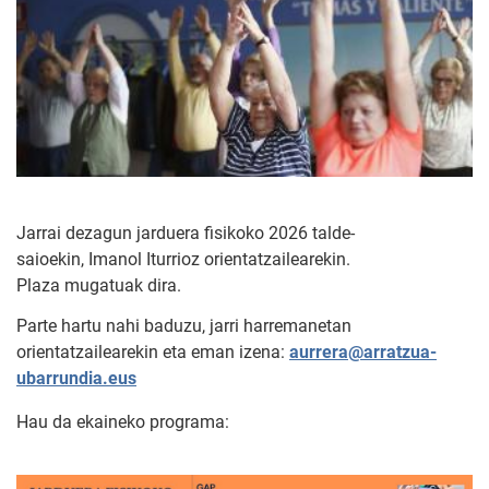
Jarrai dezagun jarduera fisikoko 2026 talde-
saioekin, Imanol Iturrioz orientatzailearekin.
Plaza mugatuak dira.
Parte hartu nahi baduzu, jarri harremanetan
orientatzailearekin eta eman izena:
aurrera@arratzua-
ubarrundia.eus
Hau da ekaineko programa: