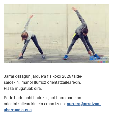
Jarrai dezagun jarduera fisikoko 2026 talde-
saioekin, Imanol Iturrioz orientatzailearekin.
Plaza mugatuak dira.
Parte hartu nahi baduzu, jarri harremanetan
orientatzailearekin eta eman izena:
aurrera@arratzua-
ubarrundia.eus