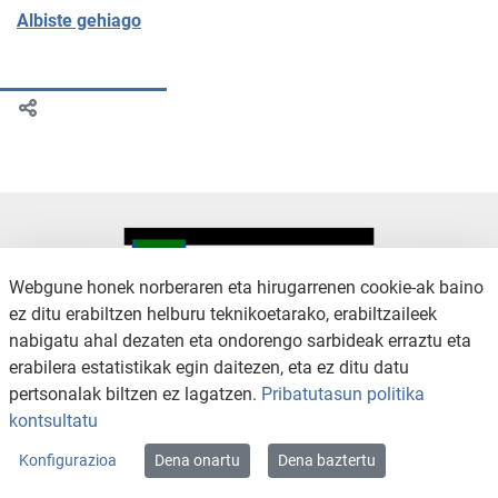
Albiste gehiago
Webgune honek norberaren eta hirugarrenen cookie-ak baino
ez ditu erabiltzen helburu teknikoetarako, erabiltzaileek
nabigatu ahal dezaten eta ondorengo sarbideak erraztu eta
KONTAKTUA
LEGE OHARRA
erabilera estatistikak egin daitezen, eta ez ditu datu
SALAKETA KANALA
PRIBATUTASUN POLITIKA
pertsonalak biltzen ez lagatzen.
Pribatutasun politika
COOKIEN POLITIKA
IRISGARRITASUNA
kontsultatu
WEB MAPA
Konfigurazioa
Dena onartu
Dena baztertu
Copyright © 2026 / Excmo. arratzua | Todos los derechos reservados.