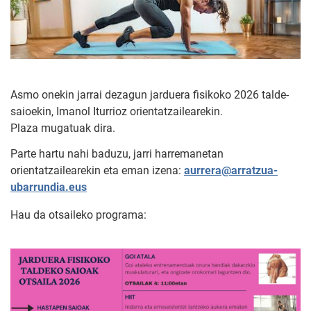
Asmo onekin jarrai dezagun jarduera fisikoko 2026 talde-
saioekin, Imanol Iturrioz orientatzailearekin.
Plaza mugatuak dira.
Parte hartu nahi baduzu, jarri harremanetan
orientatzailearekin eta eman izena:
aurrera@arratzua-
ubarrundia.eus
Hau da otsaileko programa: