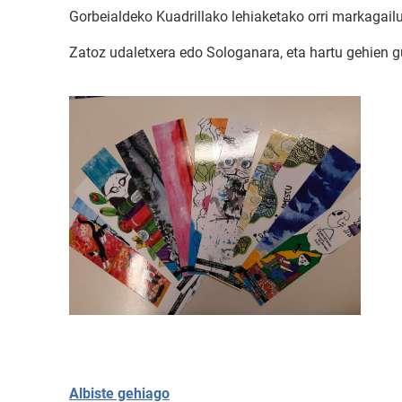
Gorbeialdeko Kuadrillako lehiaketako orri markagail
Zatoz udaletxera edo Sologanara, eta hartu gehien g
Albiste gehiago