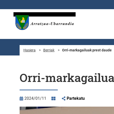
Eduki nagusira joan
Hasiera
>
Berriak
>
Orri-markagailuak prest daude
Orri-markagailua
2024/01/11
Partekatu