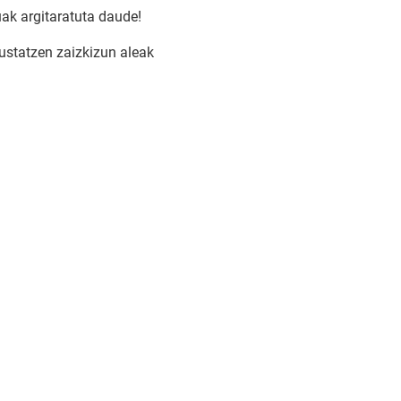
uak argitaratuta daude!
ustatzen zaizkizun aleak