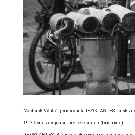
“Arabatik Vitala” programak REZIKLANTES ikuskizuna
19:30ean izango da, kirol esparruan (frontoian)
REZIKLANTES: Bi musikarik egindako kontzertu pedag