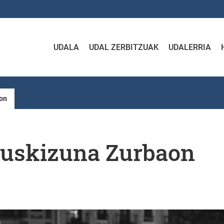
UDALA
UDAL ZERBITZUAK
UDALERRIA
on
uskizuna Zurbaon