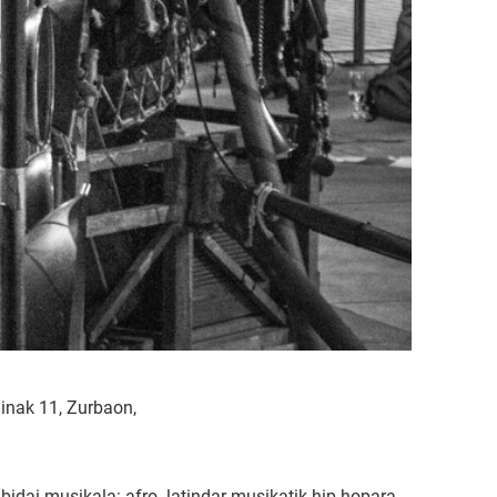
inak 11, Zurbaon,
ai musikala: afro- latindar musikatik hip-hopara,