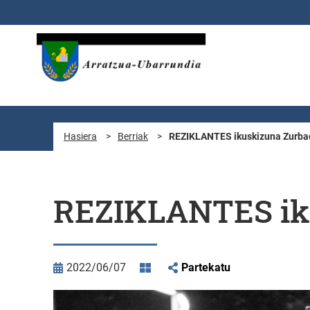
Eduki nagusira joan
Hasiera
>
Berriak
>
REZIKLANTES ikuskizuna Zurba
REZIKLANTES ik
2022/06/07
Partekatu