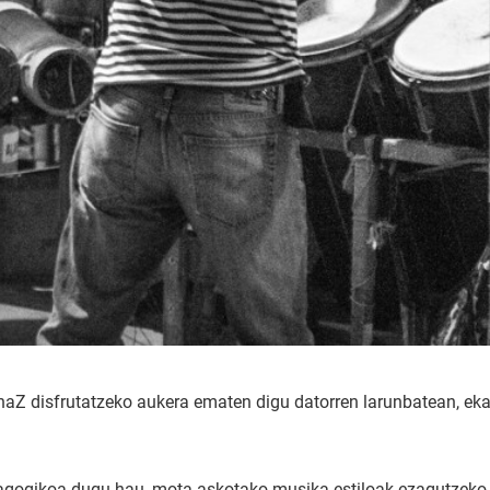
Z disfrutatzeko aukera ematen digu datorren larunbatean, eka
ogikoa dugu hau, mota askotako musika estiloak ezagutzeko bid