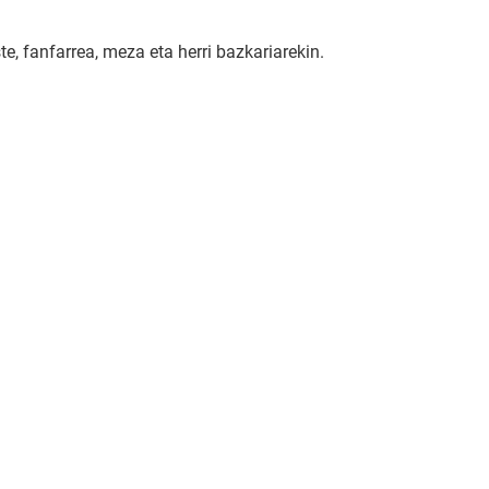
e, fanfarrea, meza eta herri bazkariarekin.