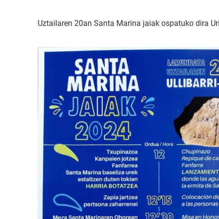
Uztailaren 20an Santa Marina jaiak ospatuko dira Uri