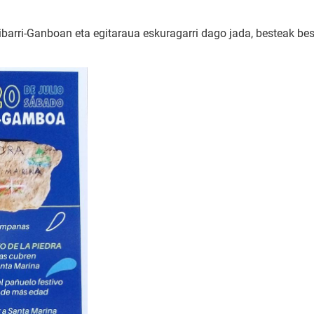
barri-Ganboan eta egitaraua eskuragarri dago jada, besteak best