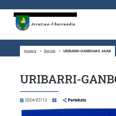
Eduki nagusira joan
Hasiera
>
Berriak
>
URIBARRI-GANBOAKO JAIAK
URIBARRI-GANB
2024/07/12
Partekatu