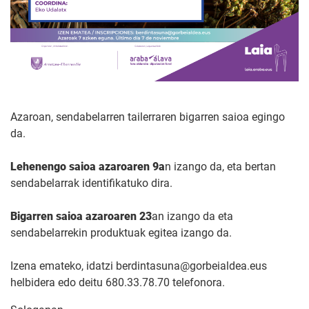
Azaroan, sendabelarren tailerraren bigarren saioa egingo
da.
Lehenengo saioa azaroaren 9a
n izango da, eta bertan
sendabelarrak identifikatuko dira.
Bigarren saioa azaroaren 23
an izango da eta
sendabelarrekin produktuak egitea izango da.
Izena emateko, idatzi berdintasuna@gorbeialdea.eus
helbidera edo deitu 680.33.78.70 telefonora.