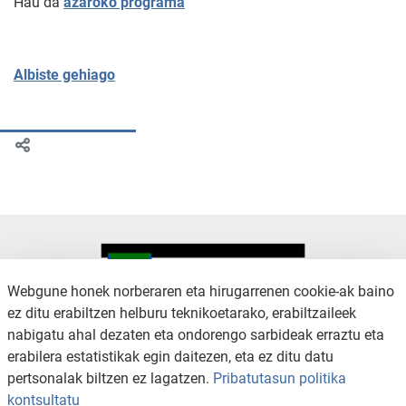
Hau da
azaroko programa
Albiste gehiago
Webgune honek norberaren eta hirugarrenen cookie-ak baino
ez ditu erabiltzen helburu teknikoetarako, erabiltzaileek
nabigatu ahal dezaten eta ondorengo sarbideak erraztu eta
KONTAKTUA
LEGE OHARRA
erabilera estatistikak egin daitezen, eta ez ditu datu
SALAKETA KANALA
PRIBATUTASUN POLITIKA
pertsonalak biltzen ez lagatzen.
Pribatutasun politika
COOKIEN POLITIKA
IRISGARRITASUNA
kontsultatu