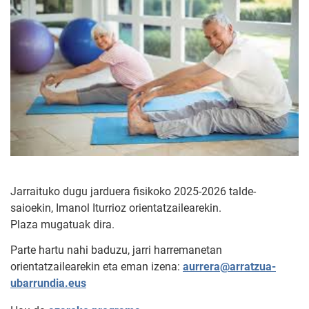
Jarraituko dugu jarduera fisikoko 2025-2026 talde-
saioekin, Imanol Iturrioz orientatzailearekin.
Plaza mugatuak dira.
Parte hartu nahi baduzu, jarri harremanetan
orientatzailearekin eta eman izena:
aurrera@arratzua-
ubarrundia.eus