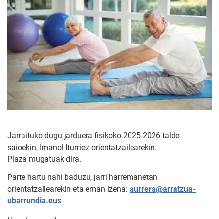
Jarraituko dugu jarduera fisikoko 2025-2026 talde-
saioekin, Imanol Iturrioz orientatzailearekin.
Plaza mugatuak dira.
Parte hartu nahi baduzu, jarri harremanetan
orientatzailearekin eta eman izena:
aurrera@arratzua-
ubarrundia.eus