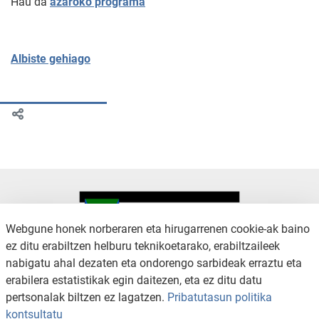
Hau da
azaroko programa
Albiste gehiago
Webgune honek norberaren eta hirugarrenen cookie-ak baino
ez ditu erabiltzen helburu teknikoetarako, erabiltzaileek
nabigatu ahal dezaten eta ondorengo sarbideak erraztu eta
KONTAKTUA
LEGE OHARRA
erabilera estatistikak egin daitezen, eta ez ditu datu
SALAKETA KANALA
PRIBATUTASUN POLITIKA
pertsonalak biltzen ez lagatzen.
Pribatutasun politika
COOKIEN POLITIKA
IRISGARRITASUNA
kontsultatu