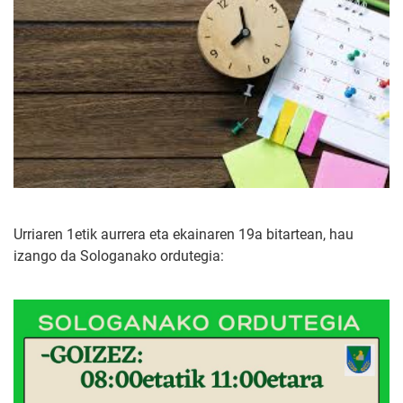
Urriaren 1etik aurrera eta ekainaren 19a bitartean, hau
izango da Sologanako ordutegia: