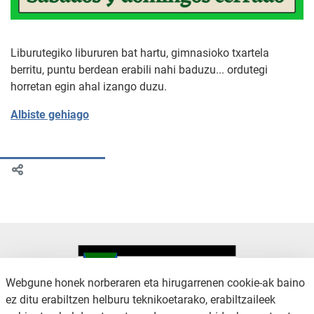
Liburutegiko libururen bat hartu, gimnasioko txartela
berritu, puntu berdean erabili nahi baduzu... ordutegi
horretan egin ahal izango duzu.
Albiste gehiago
Webgune honek norberaren eta hirugarrenen cookie-ak baino
ez ditu erabiltzen helburu teknikoetarako, erabiltzaileek