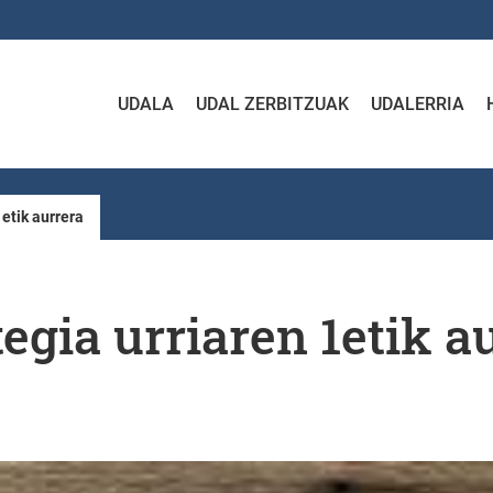
UDALA
UDAL ZERBITZUAK
UDALERRIA
etik aurrera
gia urriaren 1etik a