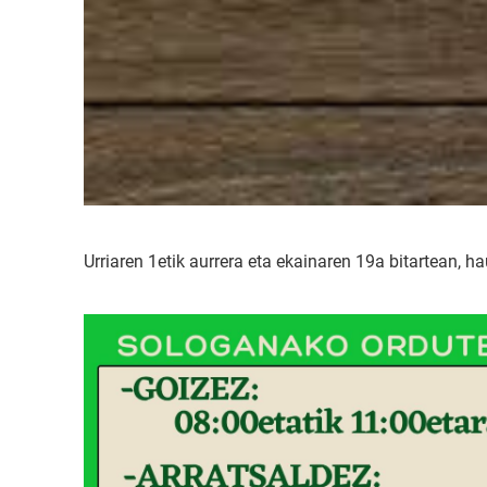
Urriaren 1etik aurrera eta ekainaren 19a bitartean, 