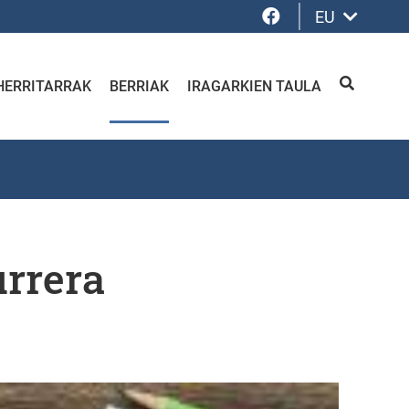
Facebook
EU
HERRITARRAK
BERRIAK
IRAGARKIEN TAULA
BILATU
urrera