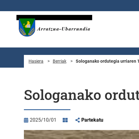
Eduki nagusira joan
Hasiera
>
Berriak
>
Sologanako ordutegia urriaren 1
Sologanako ordute
2025/10/01
Partekatu