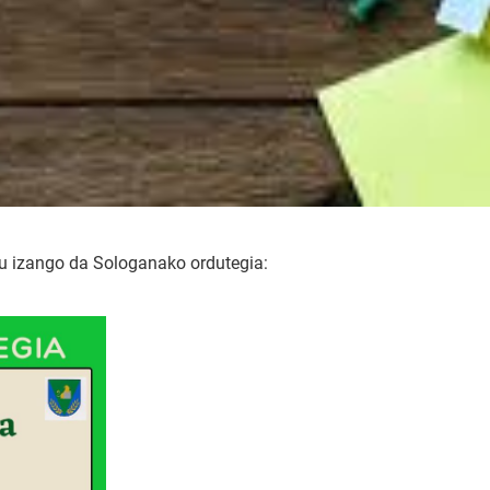
hau izango da Sologanako ordutegia: