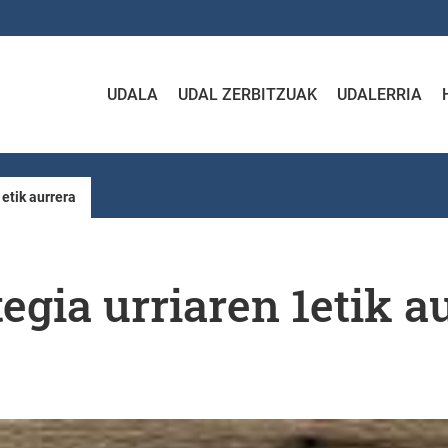
UDALA
UDAL ZERBITZUAK
UDALERRIA
etik aurrera
gia urriaren 1etik a