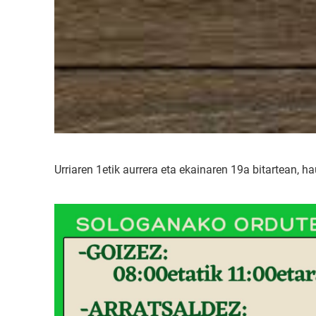
Urriaren 1etik aurrera eta ekainaren 19a bitartean, 