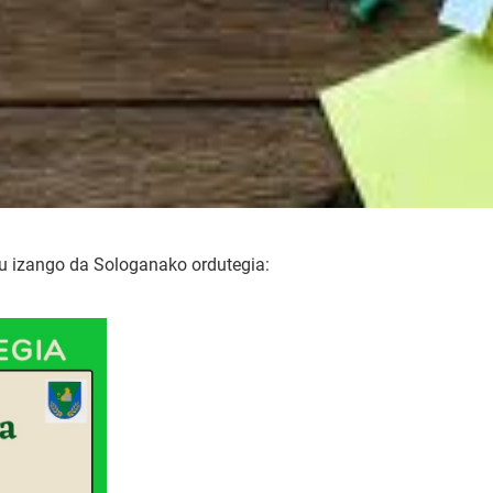
hau izango da Sologanako ordutegia: