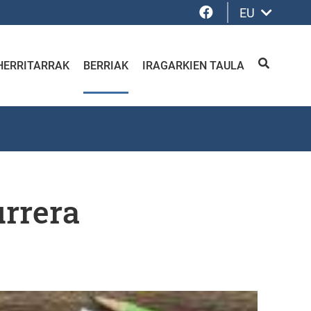
Facebook
EU
HERRITARRAK
BERRIAK
IRAGARKIEN TAULA
BILATU
urrera