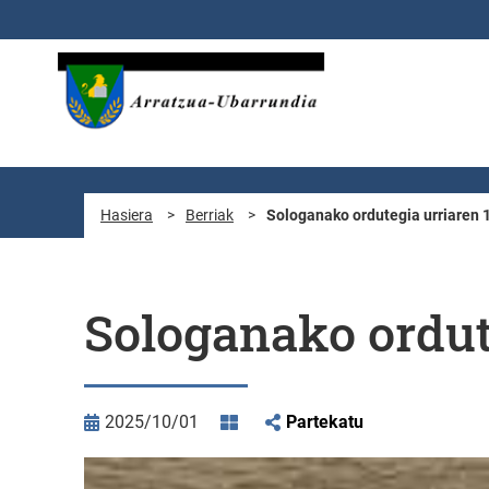
Eduki nagusira joan
Hasiera
>
Berriak
>
Sologanako ordutegia urriaren 1
Sologanako ordute
2025/10/01
Partekatu