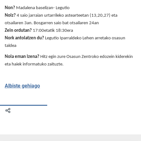
Non?
Madalena baselizan- Legutio
Noiz?
4 saio jarraian urtarrileko astearteetan (13,20,27) eta
otsailaren 3an. Bosgarren saio bat otsailaren 24an
Zein ordutan?
17:00etatik 18:30era
Nork antolatzen du?
Legutio Iparraldeko Lehen arretako osasun
taldea
Nola eman izena?
Hitz egin zure Osasun Zentroko edozein kiderekin
eta haiek informatuko zaituzte.
Albiste gehiago