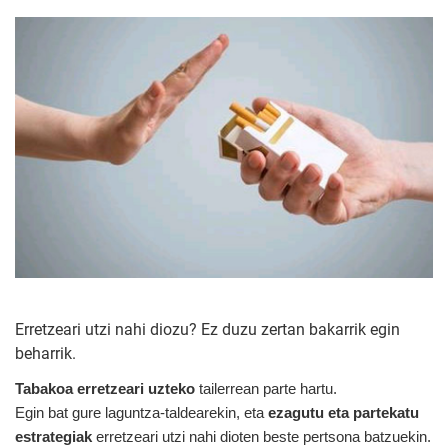
Erretzeari utzi nahi diozu? Ez duzu zertan bakarrik egin
beharrik.
Tabakoa erretzeari uzteko
tailerrean parte hartu.
Egin bat gure laguntza-taldearekin, eta
ezagutu eta partekatu
estrategiak
erretzeari utzi nahi dioten beste pertsona batzuekin.