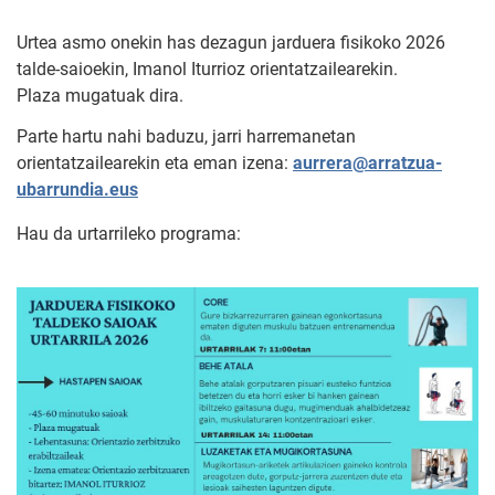
Urtea asmo onekin has dezagun jarduera fisikoko 2026
talde-saioekin, Imanol Iturrioz orientatzailearekin.
Plaza mugatuak dira.
Parte hartu nahi baduzu, jarri harremanetan
orientatzailearekin eta eman izena:
aurrera@arratzua-
ubarrundia.eus
Hau da urtarrileko programa: