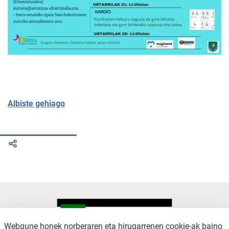
Albiste gehiago
Webgune honek norberaren eta hirugarrenen cookie-ak baino