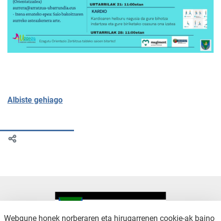
Albiste gehiago
Webgune honek norberaren eta hirugarrenen cookie-ak baino