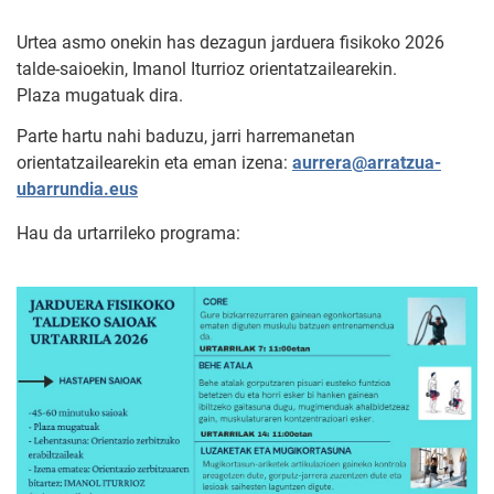
Urtea asmo onekin has dezagun jarduera fisikoko 2026
talde-saioekin, Imanol Iturrioz orientatzailearekin.
Plaza mugatuak dira.
Parte hartu nahi baduzu, jarri harremanetan
orientatzailearekin eta eman izena:
aurrera@arratzua-
ubarrundia.eus
Hau da urtarrileko programa: