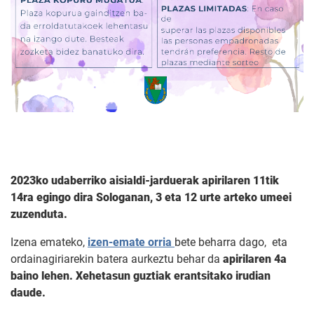
2023ko udaberriko aisialdi-jarduerak apirilaren 11tik
14ra egingo dira Sologanan, 3 eta 12 urte arteko umeei
zuzenduta.
Izena emateko,
izen-emate orria
bete beharra dago, eta
ordainagiriarekin batera aurkeztu behar da
apirilaren 4a
baino lehen. Xehetasun guztiak erantsitako irudian
daude.