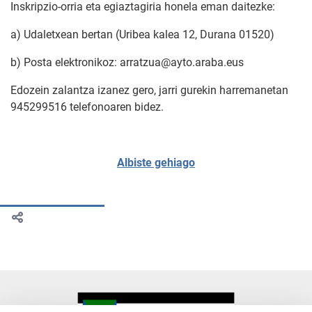
Inskripzio-orria eta egiaztagiria honela eman daitezke:
a) Udaletxean bertan (Uribea kalea 12, Durana 01520)
b) Posta elektronikoz: arratzua@ayto.araba.eus
Edozein zalantza izanez gero, jarri gurekin harremanetan
945299516 telefonoaren bidez.
Albiste gehiago