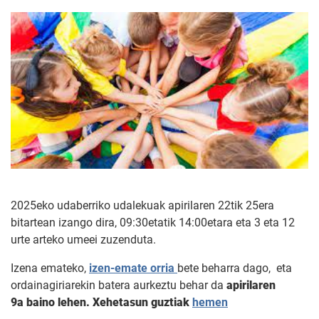
2025eko udaberriko udalekuak apirilaren 22tik 25era
bitartean izango dira, 09:30etatik 14:00etara eta 3 eta 12
urte arteko umeei zuzenduta.
Izena emateko,
izen-emate orria
bete beharra dago, eta
ordainagiriarekin batera aurkeztu behar da
apirilaren
9a baino lehen. Xehetasun guztiak
hemen