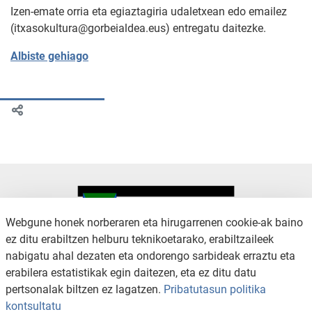
Izen-emate orria eta egiaztagiria udaletxean edo emailez
(itxasokultura@gorbeialdea.eus) entregatu daitezke.
Albiste gehiago
Webgune honek norberaren eta hirugarrenen cookie-ak baino
ez ditu erabiltzen helburu teknikoetarako, erabiltzaileek
nabigatu ahal dezaten eta ondorengo sarbideak erraztu eta
KONTAKTUA
LEGE OHARRA
erabilera estatistikak egin daitezen, eta ez ditu datu
SALAKETA KANALA
PRIBATUTASUN POLITIKA
pertsonalak biltzen ez lagatzen.
Pribatutasun politika
COOKIEN POLITIKA
IRISGARRITASUNA
kontsultatu