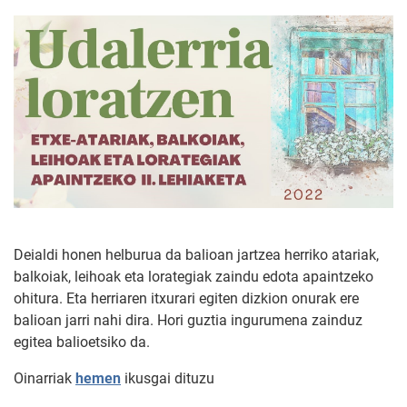
Deialdi honen helburua da balioan jartzea herriko atariak,
balkoiak, leihoak eta lorategiak zaindu edota apaintzeko
ohitura. Eta herriaren itxurari egiten dizkion onurak ere
balioan jarri nahi dira. Hori guztia ingurumena zainduz
egitea balioetsiko da.
Oinarriak
hemen
ikusgai dituzu