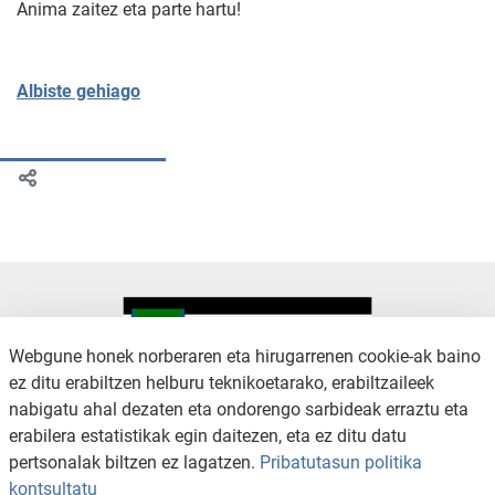
Anima zaitez eta parte hartu!
Albiste gehiago
Webgune honek norberaren eta hirugarrenen cookie-ak baino
ez ditu erabiltzen helburu teknikoetarako, erabiltzaileek
nabigatu ahal dezaten eta ondorengo sarbideak erraztu eta
KONTAKTUA
LEGE OHARRA
erabilera estatistikak egin daitezen, eta ez ditu datu
SALAKETA KANALA
PRIBATUTASUN POLITIKA
pertsonalak biltzen ez lagatzen.
Pribatutasun politika
COOKIEN POLITIKA
IRISGARRITASUNA
kontsultatu