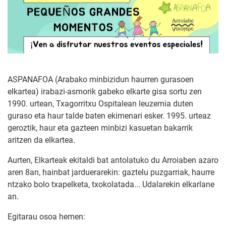
ASPANAFOA (Arabako minbizidun haurren gurasoen
elkartea) irabazi-asmorik gabeko elkarte gisa sortu zen
1990. urtean, Txagorritxu Ospitalean leuzemia duten
guraso eta haur talde baten ekimenari esker. 1995. urteaz
geroztik, haur eta gazteen minbizi kasuetan bakarrik
aritzen da elkartea.
Aurten, Elkarteak ekitaldi bat antolatuko du Arroiaben azaro
aren 8an, hainbat jarduerarekin: gaztelu puzgarriak, haurre
ntzako bolo txapelketa, txokolatada... Udalarekin elkarlane
an.
Egitarau osoa hemen: