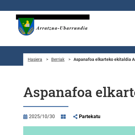
Eduki nagusira joan
Hasiera
>
Berriak
>
Aspanafoa elkarteko ekitaldia 
Aspanafoa elkart
2025/10/30
Partekatu