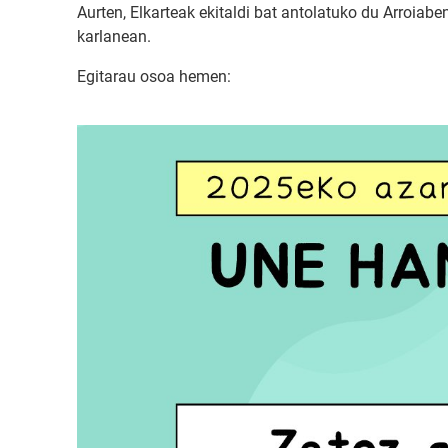
Aurten, Elkarteak ekitaldi bat antolatuko du Arroiabe
karlanean.
Egitarau osoa hemen: