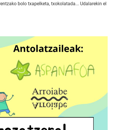
entzako bolo txapelketa, txokolatada... Udalarekin el