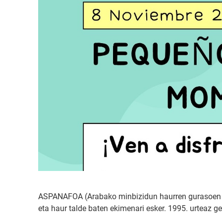
ASPANAFOA (Arabako minbizidun haurren gurasoen elk
eta haur talde baten ekimenari esker. 1995. urteaz ge