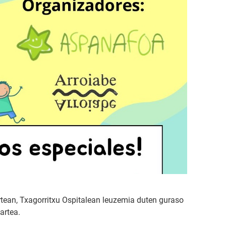
tean, Txagorritxu Ospitalean leuzemia duten guraso
artea.