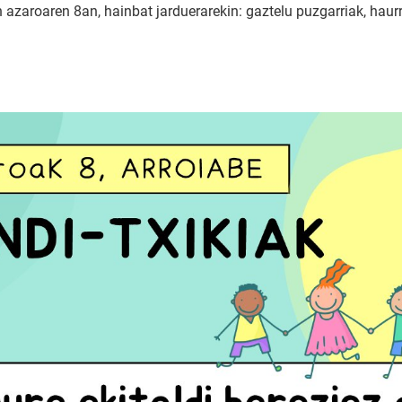
n azaroaren 8an, hainbat jarduerarekin: gaztelu puzgarriak, haurr