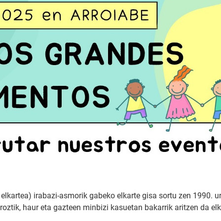
artea) irabazi-asmorik gabeko elkarte gisa sortu zen 1990. ur
roztik, haur eta gazteen minbizi kasuetan bakarrik aritzen da elk