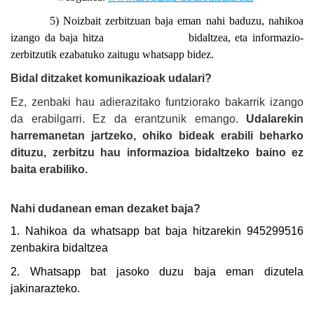
5) Noizbait zerbitzuan baja eman nahi baduzu, nahikoa
izango da baja hitza bidaltzea, eta informazio-
zerbitzutik ezabatuko zaitugu whatsapp bidez.
Bidal ditzaket komunikazioak udalari?
Ez, zenbaki hau adierazitako funtziorako bakarrik izango
da erabilgarri. Ez da erantzunik emango.
Udalarekin
harremanetan jartzeko, ohiko bideak erabili beharko
dituzu, zerbitzu hau informazioa bidaltzeko baino ez
baita erabiliko.
Nahi dudanean eman dezaket baja?
1. Nahikoa da whatsapp bat baja hitzarekin 945299516
zenbakira bidaltzea
2. Whatsapp bat jasoko duzu baja eman dizutela
jakinarazteko.