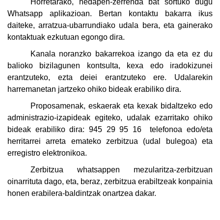
Horretarako, hedapen-zerrenda bat sortuko dugu
Whatsapp aplikazioan. Bertan kontaktu bakarra ikus
daiteke, arratzua-ubarrundiako udala bera, eta gainerako
kontaktuak ezkutuan egongo dira.
Kanala noranzko bakarrekoa izango da eta ez du
balioko bizilagunen kontsulta, kexa edo iradokizunei
erantzuteko, ezta deiei erantzuteko ere. Udalarekin
harremanetan jartzeko ohiko bideak erabiliko dira.
Proposamenak, eskaerak eta kexak bidaltzeko edo
administrazio-izapideak egiteko, udalak ezarritako ohiko
bideak erabiliko dira: 945 29 95 16 telefonoa edo/eta
herritarrei arreta emateko zerbitzua (udal bulegoa) eta
erregistro elektronikoa.
Zerbitzua whatsappen mezularitza-zerbitzuan
oinarrituta dago, eta, beraz, zerbitzua erabiltzeak konpainia
honen erabilera-baldintzak onartzea dakar.