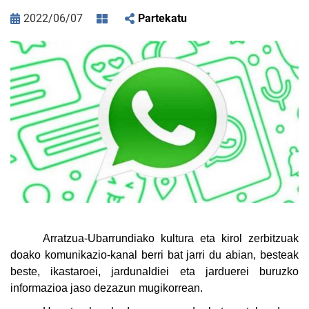
2022/06/07
Partekatu
Arratzua-Ubarrundiako kultura eta kirol zerbitzuak
doako komunikazio-kanal berri bat jarri du abian, besteak
beste, ikastaroei, jardunaldiei eta jarduerei buruzko
informazioa jaso dezazun mugikorrean.