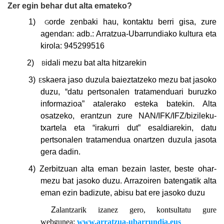
Zer egin behar dut alta emateko?
1)
orde zenbaki hau, kontaktu berri gisa, zure
G
agendan: adb.: Arratzua-Ubarrundiako kultura eta
kirola: 945299516
2)
idali mezu bat alta hitzarekin
B
3)
skaera jaso duzula baieztatzeko mezu bat jasoko
E
duzu, “datu pertsonalen tratamenduari buruzko
informazioa” atalerako esteka batekin. Alta
osatzeko, erantzun zure NAN/IFK/IFZ/bizileku-
txartela eta “irakurri dut” esaldiarekin, datu
pertsonalen tratamendua onartzen duzula jasota
gera dadin.
4) Zerbitzuan alta eman bezain laster, beste ohar-
mezu bat jasoko duzu. Arrazoiren batengatik alta
eman ezin badizute, abisu bat ere jasoko duzu
Z
alantzarik izanez gero, kontsultatu gure
webgunea:
www.arratzua-ubarrundia.eus