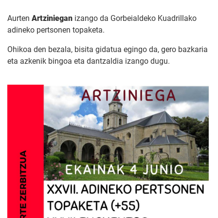
Aurten
Artziniegan
izango da Gorbeialdeko Kuadrillako
adineko pertsonen topaketa.
Ohikoa den bezala, bisita gidatua egingo da, gero bazkaria
eta azkenik bingoa eta dantzaldia izango dugu.