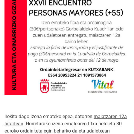
Irekita dago izena emateko epea, datorren
maiatzaren 12a
bitartean
. Horretarako izena ematearen fitxa bete eta 30
euroko ordainketa egin beharko da eta udaletxean