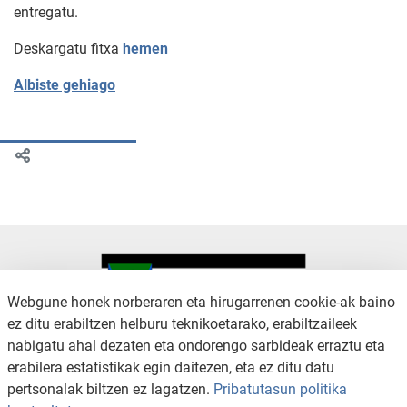
entregatu.
Deskargatu fitxa
hemen
Albiste gehiago
Webgune honek norberaren eta hirugarrenen cookie-ak baino
ez ditu erabiltzen helburu teknikoetarako, erabiltzaileek
nabigatu ahal dezaten eta ondorengo sarbideak erraztu eta
KONTAKTUA
LEGE OHARRA
erabilera estatistikak egin daitezen, eta ez ditu datu
SALAKETA KANALA
PRIBATUTASUN POLITIKA
pertsonalak biltzen ez lagatzen.
Pribatutasun politika
COOKIEN POLITIKA
IRISGARRITASUNA