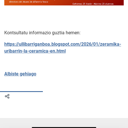
Kontsultatu informazio guztia hemen:
https://ullibarriganboa.blogspot.com/2026/01/zeramika-
uribarrin-la-ceramica-en.html
Albiste gehiago