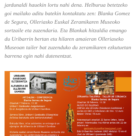
jardunaldi hauekin lortu nahi dena. Helburua betetzeko
goi mailako aditu batekin kontaktatu zen: Blanka Gomez
de Segura, Olleriasko Euskal Zeramikaren Museoko
sortzaile eta zuzendaria. Eta Blankak hitzaldia emango
du Uribarrin bertan eta hilaren amaieran Olleriaseko
Museoan tailer bat zuzenduko du zeramikaren ezkutuetan
barrena egin nahi dutenentzat.