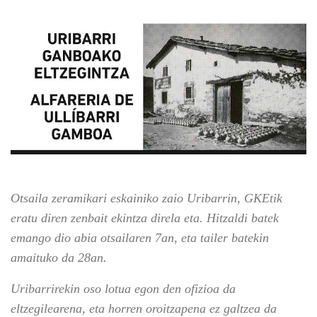
Otsaila zeramikari eskainiko zaio Uribarrin, GKEtik
eratu diren zenbait ekintza direla eta. Hitzaldi batek
emango dio abia otsailaren 7an, eta tailer batekin
amaituko da 28an.
Uribarrirekin oso lotua egon den ofizioa da
eltzegilearena, eta horren oroitzapena ez galtzea da