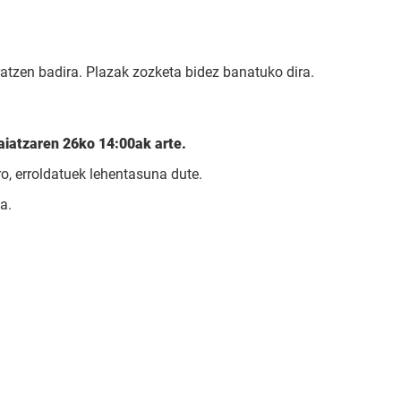
tzen badira. Plazak zozketa bidez banatuko dira.
aiatzaren 26ko 14:00ak arte.
o, erroldatuek lehentasuna dute.
a.