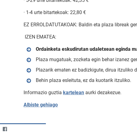
· 5-29 urte bitartekoak: 42,35 €
· 1-4 urte bitartekoak: 22,80 €
EZ ERROLDATUTAKOAK: Baldin eta plaza libreak gera
IZEN EMATEA:
Ordainketa eskudirutan udaletxean eginda m
Plaza mugatuak, zozketa egin behar izanez ger
Plazarik ematen ez badizkigute, dirua itzuliko d
Behin plaza esleituta, ez da kuotarik itzuliko.
Informazio guztia
kartelean
aurki dezakezue.
Albiste gehiago