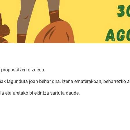
u proposatzen dizuegu.
umeak lagunduta joan behar dira. Izena ematerakoan, beharrezko 
a eta uretako bi ekintza sartuta daude.