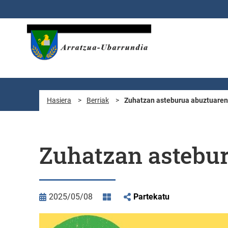
Eduki nagusira joan
Hasiera
>
Berriak
>
Zuhatzan asteburua abuztuaren
Zuhatzan astebur
2025/05/08
Partekatu