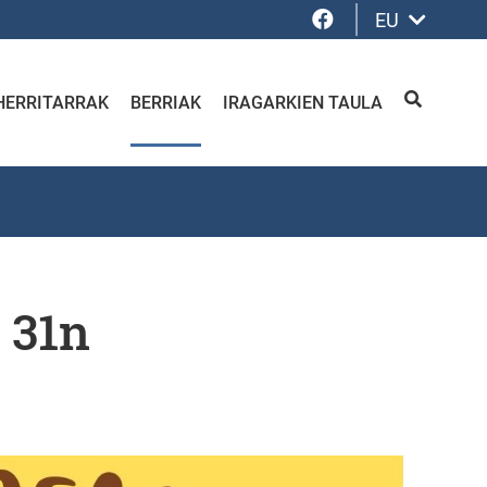
Facebook
EU
HERRITARRAK
BERRIAK
IRAGARKIEN TAULA
BILATU
 31n