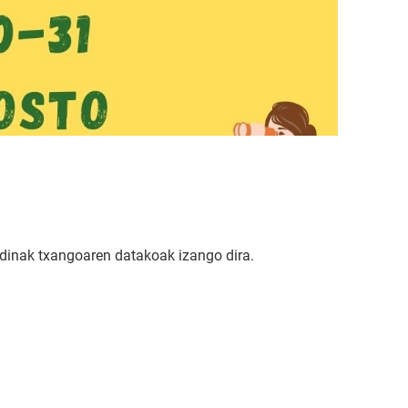
adinak txangoaren datakoak izango dira.