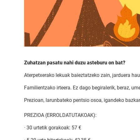
Zuhatzan pasatu nahi duzu asteburu on bat?
Aterpetxerako lekuak baieztatzeko zain, jarduera ha
Familientzako irteera. Ez dago begiralerik, beraz, 
Prezioan, larunbateko pentsio osoa, igandeko bazkari
PREZIOA (ERROLDATUTAKOAK):
· 30 urtetik gorakoak: 57 €