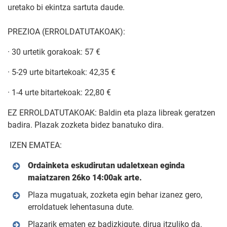
uretako bi ekintza sartuta daude.
PREZIOA (ERROLDATUTAKOAK):
· 30 urtetik gorakoak: 57 €
· 5-29 urte bitartekoak: 42,35 €
· 1-4 urte bitartekoak: 22,80 €
EZ ERROLDATUTAKOAK: Baldin eta plaza libreak geratzen
badira. Plazak zozketa bidez banatuko dira.
IZEN EMATEA:
Ordainketa eskudirutan udaletxean eginda
maiatzaren 26ko 14:00ak arte.
Plaza mugatuak, zozketa egin behar izanez gero,
erroldatuek lehentasuna dute.
Plazarik ematen ez badizkigute, dirua itzuliko da.