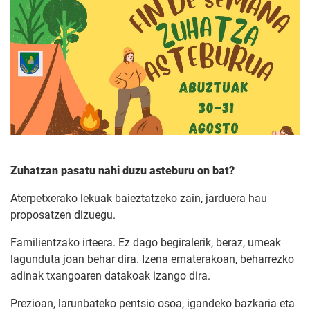
Zuhatzan pasatu nahi duzu asteburu on bat?
Aterpetxerako lekuak baieztatzeko zain, jarduera hau
proposatzen dizuegu.
Familientzako irteera. Ez dago begiralerik, beraz, umeak
lagunduta joan behar dira. Izena ematerakoan, beharrezko
adinak txangoaren datakoak izango dira.
Prezioan, larunbateko pentsio osoa, igandeko bazkaria eta