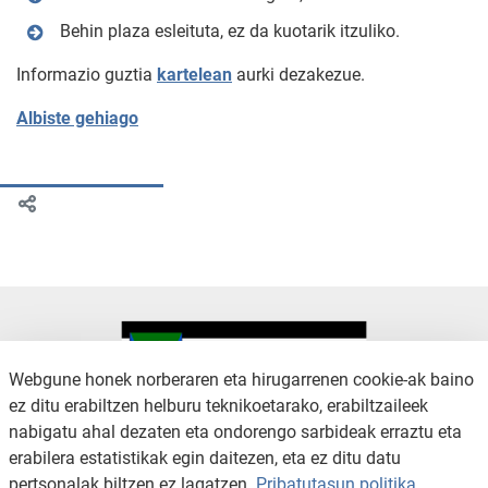
Behin plaza esleituta, ez da kuotarik itzuliko.
Informazio guztia
kartelean
aurki dezakezue.
Albiste gehiago
Webgune honek norberaren eta hirugarrenen cookie-ak baino
ez ditu erabiltzen helburu teknikoetarako, erabiltzaileek
nabigatu ahal dezaten eta ondorengo sarbideak erraztu eta
KONTAKTUA
LEGE OHARRA
erabilera estatistikak egin daitezen, eta ez ditu datu
SALAKETA KANALA
PRIBATUTASUN POLITIKA
pertsonalak biltzen ez lagatzen.
Pribatutasun politika