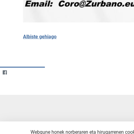
Albiste gehiago
Webgune honek norberaren eta hirugarrenen cookie