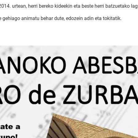
. urtean, herri bereko kideekin eta beste herri batzuetako lag
e gehiago animatu behar dute, edozein adin eta tokitatik.