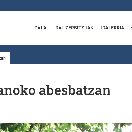
UDALA
UDAL ZERBITZUAK
UDALERRIA
zan
anoko abesbatzan