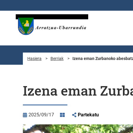
Eduki nagusira joan
Hasiera
>
Berriak
>
Izena eman Zurbanoko abesbat
Izena eman Zurb
2025/09/17
Partekatu