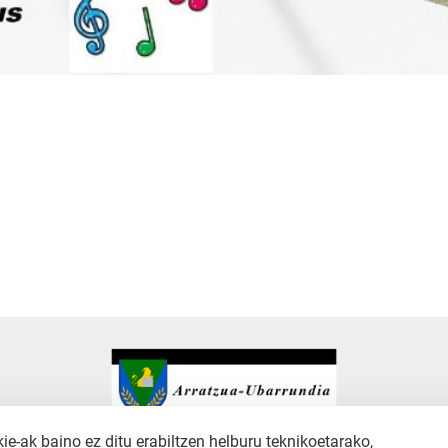
-ak baino ez ditu erabiltzen helburu teknikoetarako,