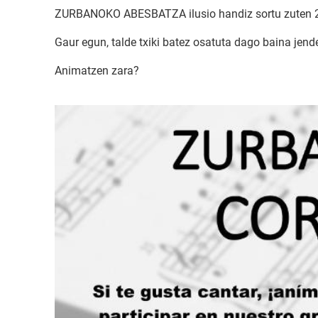
ZURBANOKO ABESBATZA ilusio handiz sortu zuten 2014
Gaur egun, talde txiki batez osatuta dago baina jend
Animatzen zara?