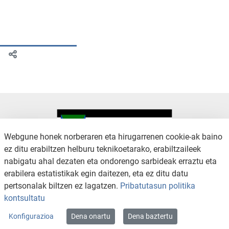
Webgune honek norberaren eta hirugarrenen cookie-ak baino
ez ditu erabiltzen helburu teknikoetarako, erabiltzaileek
nabigatu ahal dezaten eta ondorengo sarbideak erraztu eta
KONTAKTUA
LEGE OHARRA
erabilera estatistikak egin daitezen, eta ez ditu datu
SALAKETA KANALA
PRIBATUTASUN POLITIKA
pertsonalak biltzen ez lagatzen.
Pribatutasun politika
COOKIEN POLITIKA
IRISGARRITASUNA
kontsultatu
WEB MAPA
Konfigurazioa
Dena onartu
Dena baztertu
Copyright © 2026 / Excmo. arratzua | Todos los derechos reservados.