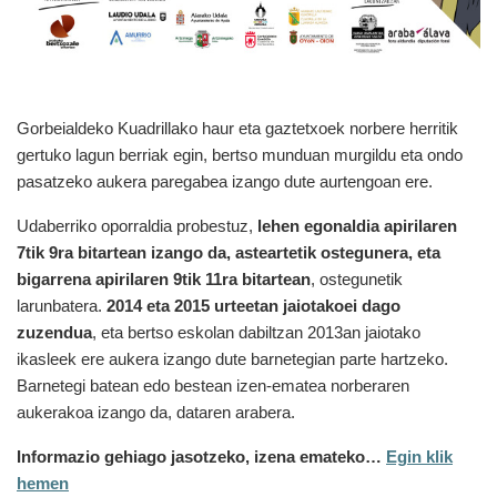
Gorbeialdeko Kuadrillako haur eta gaztetxoek norbere herritik
gertuko lagun berriak egin, bertso munduan murgildu eta ondo
pasatzeko aukera paregabea izango dute aurtengoan ere.
Udaberriko oporraldia probestuz,
lehen egonaldia apirilaren
7tik 9ra bitartean izango da, asteartetik ostegunera, eta
bigarrena apirilaren 9tik 11ra bitartean
, ostegunetik
larunbatera.
2014 eta 2015 urteetan jaiotakoei dago
zuzendua
, eta bertso eskolan dabiltzan 2013an jaiotako
ikasleek ere aukera izango dute barnetegian parte hartzeko.
Barnetegi batean edo bestean izen-ematea norberaren
aukerakoa izango da, dataren arabera.
Informazio gehiago jasotzeko, izena emateko…
Egin klik
hemen