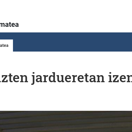
ematea
matea
uzten jardueretan iz