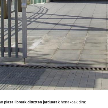
tan
plaza libreak dituzten jarduerak
honakoak dira: