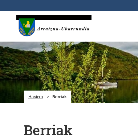
Eduki nagusira joan
Hasiera
>
Berriak
Berriak