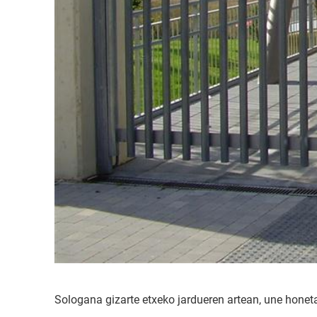
Sologana gizarte etxeko jardueren artean, une hone