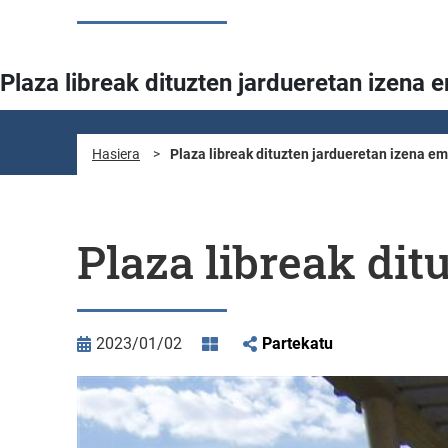
Plaza libreak dituzten jardueretan izena 
Hasiera
>
Plaza libreak dituzten jardueretan izena e
Plaza libreak dit
2023/01/02
Partekatu