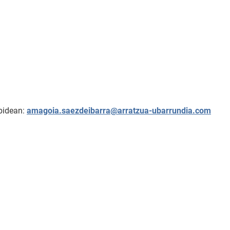
lbidean:
amagoia.saezdeibarra@arratzua-ubarrundia.com