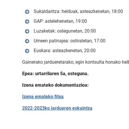
Sukaldaritza: helduak, asteazkenetan, 18:00
GAP: astelehenetan, 19:00
Luzaketak: ostegunetan, 20:00
Umeen patinajea: ostiraletan, 17:00
Euskara: asteazkenetan, 20:00
Gainerako jardueretarako, egin kontsulta honako he
Epea: urtarrilaren 5a, osteguna.
Izena emateko dokumentazioa:
Izena emateko fitxa
2022-2023ko jardueren eskaintza