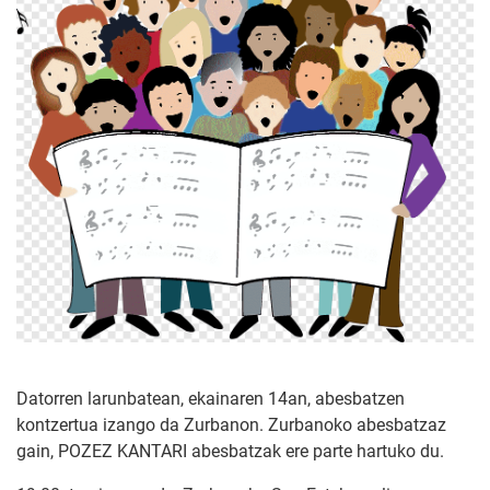
Datorren larunbatean, ekainaren 14an, abesbatzen
kontzertua izango da Zurbanon. Zurbanoko abesbatzaz
gain, POZEZ KANTARI abesbatzak ere parte hartuko du.