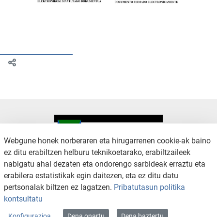
Webgune honek norberaren eta hirugarrenen cookie-ak baino
ez ditu erabiltzen helburu teknikoetarako, erabiltzaileek
nabigatu ahal dezaten eta ondorengo sarbideak erraztu eta
KONTAKTUA
LEGE OHARRA
erabilera estatistikak egin daitezen, eta ez ditu datu
SALAKETA KANALA
PRIBATUTASUN POLITIKA
pertsonalak biltzen ez lagatzen.
Pribatutasun politika
COOKIEN POLITIKA
IRISGARRITASUNA
kontsultatu
WEB MAPA
Konfigurazioa
Dena onartu
Dena baztertu