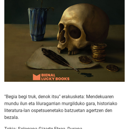
"Begia begi truk, denok itsu" erakusketa: Mendekuaren
mundu ilun eta liluragarrian murgilduko gara, historiako
literatura-lan ospetsuenetako batzuetan agertzen den
bezala.
Tokia: Sologana Gizarte Etxea, Durana.