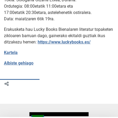
Ordutegia: 08:00etatik 11:00etara eta
17:00etatik 20:30etara, astelehenetik ostiralera.
Data: maiatzaren 6tik 19ra.
Erakusketa hau Lucky Books Bienalaren literatur topaketen
zikloaren barruan dago, gainerako ekitaldi guztiak ikus
ditzakezu hemen:
https://www.luckybooks.es/
Kartela
Albiste gehiago