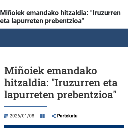
Miñoiek emandako hitzaldia: "Iruzurren
eta lapurreten prebentzioa"
Miñoiek emandako
hitzaldia: "Iruzurren eta
lapurreten prebentzioa"
2026/01/08
Partekatu