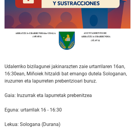
Udalerriko bizilagunei jakinarazten zaie urtarrilaren 16an,
16:30ean, Miñoiek hitzaldi bat emango dutela Sologanan,
iruzurren eta lapurreten prebentzioari buruz.
Gaia: Iruzurrak eta lapurretak prebenitzea
Eguna: urtarrilak 16 - 16:30
Lekua: Sologana (Durana)