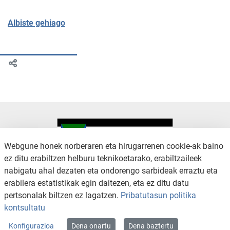
Albiste gehiago
Webgune honek norberaren eta hirugarrenen cookie-ak baino
ez ditu erabiltzen helburu teknikoetarako, erabiltzaileek
nabigatu ahal dezaten eta ondorengo sarbideak erraztu eta
KONTAKTUA
LEGE OHARRA
erabilera estatistikak egin daitezen, eta ez ditu datu
SALAKETA KANALA
PRIBATUTASUN POLITIKA
pertsonalak biltzen ez lagatzen.
Pribatutasun politika
COOKIEN POLITIKA
IRISGARRITASUNA
kontsultatu
WEB MAPA
Konfigurazioa
Dena onartu
Dena baztertu