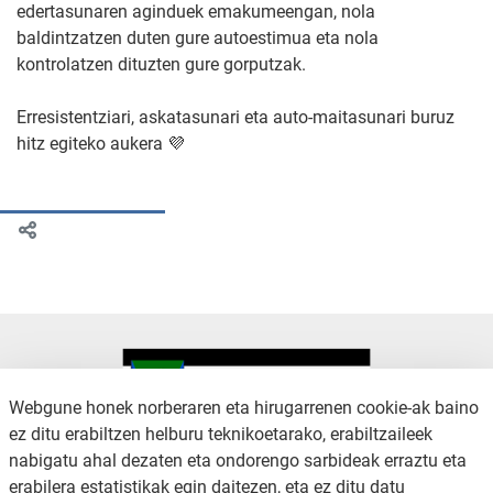
edertasunaren aginduek emakumeengan, nola
baldintzatzen duten gure autoestimua eta nola
kontrolatzen dituzten gure gorputzak.
Erresistentziari, askatasunari eta auto-maitasunari buruz
hitz egiteko aukera 💜
Webgune honek norberaren eta hirugarrenen cookie-ak baino
ez ditu erabiltzen helburu teknikoetarako, erabiltzaileek
nabigatu ahal dezaten eta ondorengo sarbideak erraztu eta
KONTAKTUA
LEGE OHARRA
erabilera estatistikak egin daitezen, eta ez ditu datu