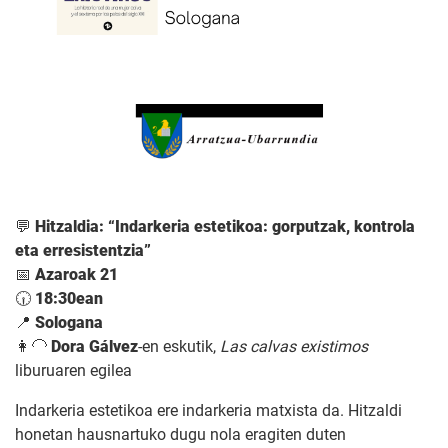
💬
Hitzaldia: “Indarkeria estetikoa: gorputzak, kontrola
eta erresistentzia”
📅
Azaroak 21
🕡
18:30ean
📍
Sologana
👩‍🦲
Dora Gálvez
-en eskutik,
Las calvas existimos
liburuaren egilea
Indarkeria estetikoa ere indarkeria matxista da. Hitzaldi
honetan hausnartuko dugu nola eragiten duten