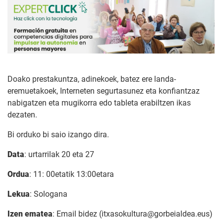
Doako prestakuntza, adinekoek, batez ere landa-
eremuetakoek, Interneten segurtasunez eta konfiantzaz
nabigatzen eta mugikorra edo tableta erabiltzen ikas
dezaten.
Bi orduko bi saio izango dira.
Data
: urtarrilak 20 eta 27
Ordua
: 11: 00etatik 13:00etara
Lekua
: Sologana
Izen ematea
: Email bidez (itxasokultura@gorbeialdea.eus)