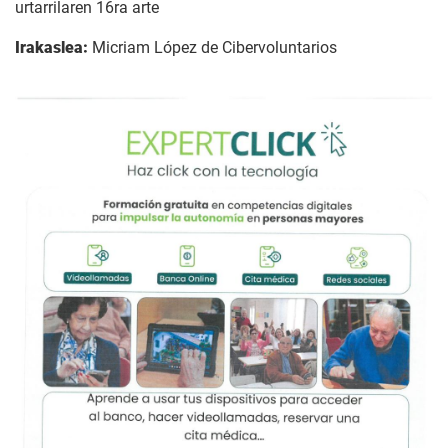
urtarrilaren 16ra arte
Irakaslea:
Micriam López de Cibervoluntarios