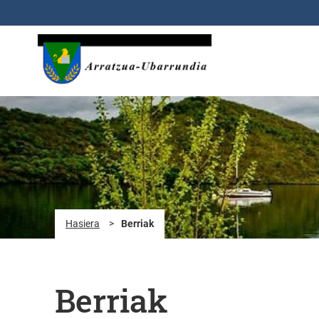
Eduki nagusira joan
Hasiera
>
Berriak
Berriak