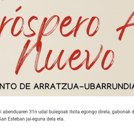
ai abenduaren 31n udal bulegoak itxita egongo direla, gabonak di
San Esteban jai-eguna dela eta.