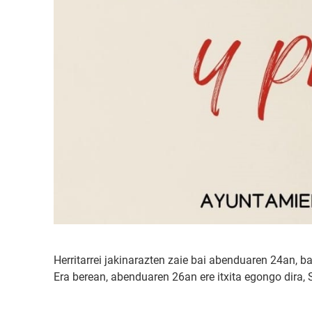
Herritarrei jakinarazten zaie bai abenduaren 24an, b
Era berean, abenduaren 26an ere itxita egongo dira, 