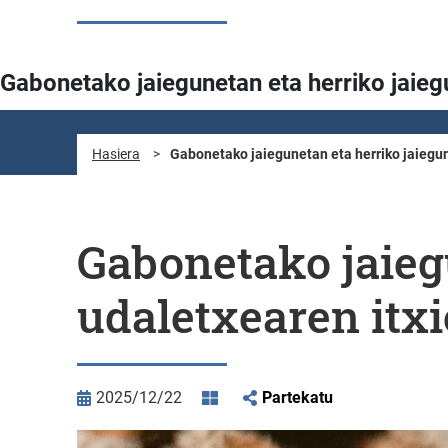
Gabonetako jaiegunetan eta herriko jaieg
Hasiera
>
Gabonetako jaiegunetan eta herriko jaiegu
Gabonetako jaieg
udaletxearen itxi
2025/12/22
Partekatu