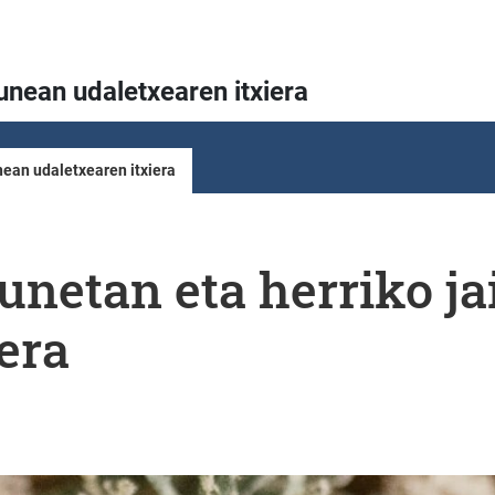
unean udaletxearen itxiera
nean udaletxearen itxiera
unetan eta herriko j
era