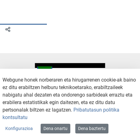
Webgune honek norberaren eta hirugarrenen cookie-ak baino
ez ditu erabiltzen helburu teknikoetarako, erabiltzaileek
nabigatu ahal dezaten eta ondorengo sarbideak erraztu eta
KONTAKTUA
LEGE OHARRA
erabilera estatistikak egin daitezen, eta ez ditu datu
SALAKETA KANALA
PRIBATUTASUN POLITIKA
pertsonalak biltzen ez lagatzen.
Pribatutasun politika
COOKIEN POLITIKA
IRISGARRITASUNA
kontsultatu
WEB MAPA
Konfigurazioa
Dena onartu
Dena baztertu
Copyright © 2026 / Excmo. arratzua | Todos los derechos reservados.