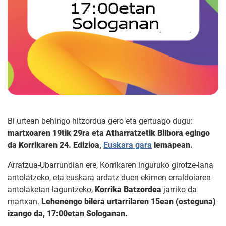
Bi urtean behingo hitzordua gero eta gertuago dugu:
martxoaren 19tik 29ra eta Atharratzetik Bilbora egingo
da Korrikaren 24. Edizioa,
Euskara gara
lemapean.
Arratzua-Ubarrundian ere, Korrikaren inguruko girotze-lana
antolatzeko, eta euskara ardatz duen ekimen erraldoiaren
antolaketan laguntzeko,
Korrika Batzordea
jarriko da
martxan.
Lehenengo bilera urtarrilaren 15ean (osteguna)
izango da, 17:00etan Sologanan.