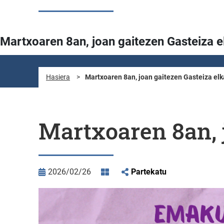
Martxoaren 8an, joan gaitezen Gasteiza e
Hasiera
>
Martxoaren 8an, joan gaitezen Gasteiza elk
Martxoaren 8an, j
2026/02/26
Partekatu