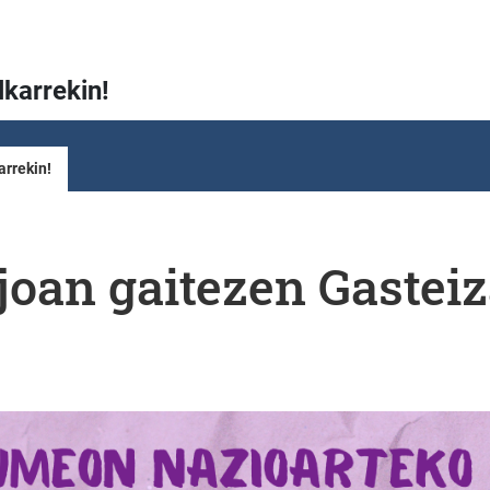
lkarrekin!
arrekin!
oan gaitezen Gasteiz