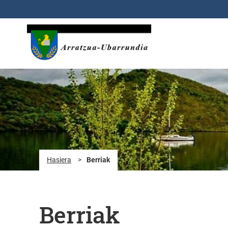
Eduki nagusira joan
Hasiera
>
Berriak
Berriak