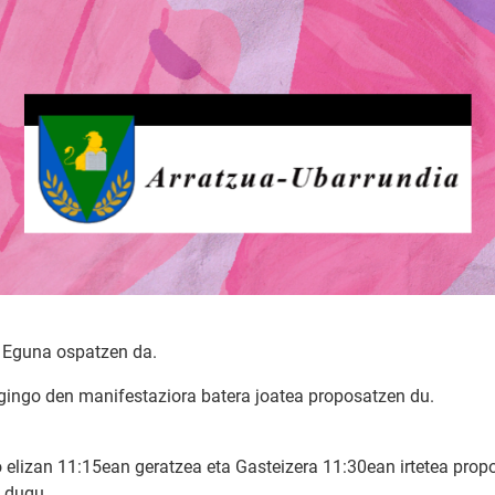
 Eguna ospatzen da.
ingo den manifestaziora batera joatea proposatzen du.
o elizan 11:15ean geratzea eta Gasteizera 11:30ean irtetea prop
o dugu.