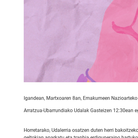
Igandean, Martxoaren 8an, Emakumeen Nazioarteko
Arratzua-Ubarrundiako Udalak Gasteizen 12:30ean eg
Horretarako, Udalerria osatzen duten herri bakoitzek
geltokian aparkatu eta tranbia erdiguneraino hartuk