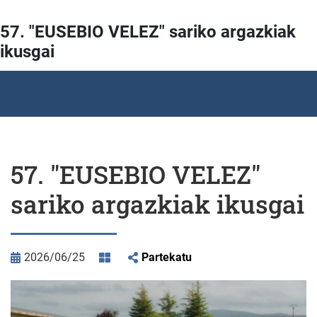
57. "EUSEBIO VELEZ" sariko argazkiak
ikusgai
57. "EUSEBIO VELEZ"
sariko argazkiak ikusgai
2026/06/25
Partekatu