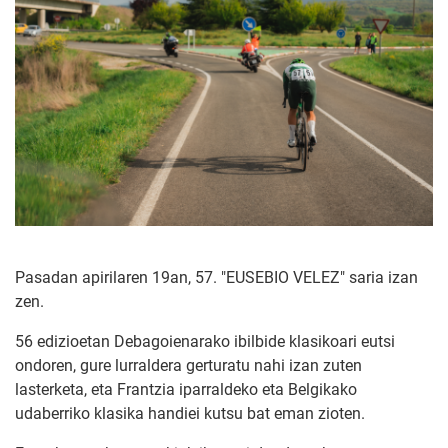
Pasadan apirilaren 19an, 57. "EUSEBIO VELEZ" saria izan
zen.
56 edizioetan Debagoienarako ibilbide klasikoari eutsi
ondoren, gure lurraldera gerturatu nahi izan zuten
lasterketa, eta Frantzia iparraldeko eta Belgikako
udaberriko klasika handiei kutsu bat eman zioten.