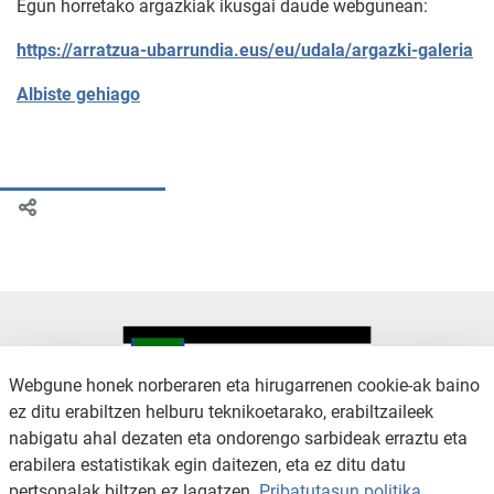
Egun horretako argazkiak ikusgai daude webgunean:
https://arratzua-ubarrundia.eus/eu/udala/argazki-galeria
Albiste gehiago
Webgune honek norberaren eta hirugarrenen cookie-ak baino
ez ditu erabiltzen helburu teknikoetarako, erabiltzaileek
nabigatu ahal dezaten eta ondorengo sarbideak erraztu eta
KONTAKTUA
LEGE OHARRA
erabilera estatistikak egin daitezen, eta ez ditu datu
SALAKETA KANALA
PRIBATUTASUN POLITIKA
pertsonalak biltzen ez lagatzen.
Pribatutasun politika