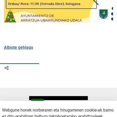
Albiste gehiago
Webgune honek norberaren eta hirugarrenen cookie-ak baino
ez ditu erabiltzen helburu teknikoetarako, erabiltzaileek