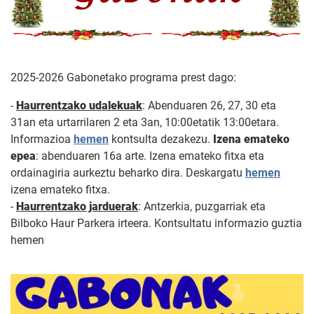
2025-2026 Gabonetako programa prest dago:
-
Haurrentzako udalekuak
: Abenduaren 26, 27, 30 eta
31an eta urtarrilaren 2 eta 3an, 10:00etatik 13:00etara.
Informazioa
hemen
kontsulta dezakezu.
Izena emateko
epea
: abenduaren 16a arte. Izena emateko fitxa eta
ordainagiria aurkeztu beharko dira. Deskargatu
hemen
izena emateko fitxa.
-
Haurrentzako jarduerak
: Antzerkia, puzgarriak eta
Bilboko Haur Parkera irteera. Kontsultatu informazio guztia
hemen