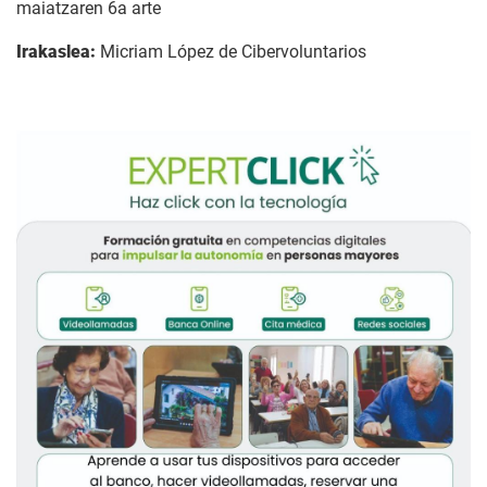
maiatzaren 6a arte
Irakaslea:
Micriam López de Cibervoluntarios