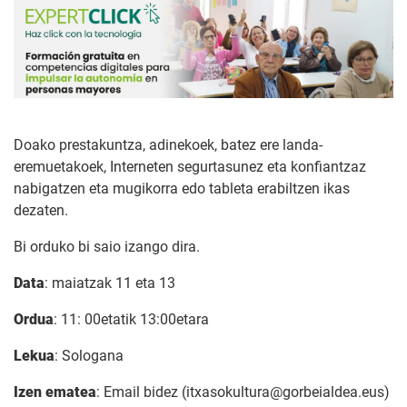
Doako prestakuntza, adinekoek, batez ere landa-
eremuetakoek, Interneten segurtasunez eta konfiantzaz
nabigatzen eta mugikorra edo tableta erabiltzen ikas
dezaten.
Bi orduko bi saio izango dira.
Data
: maiatzak 11 eta 13
Ordua
: 11: 00etatik 13:00etara
Lekua
: Sologana
Izen ematea
: Email bidez (itxasokultura@gorbeialdea.eus)