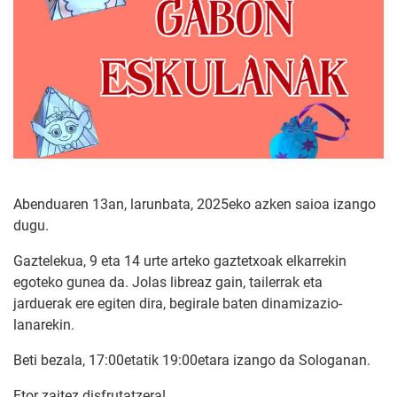
Abenduaren 13an, larunbata, 2025eko azken saioa izango
dugu.
Gaztelekua, 9 eta 14 urte arteko gaztetxoak elkarrekin
egoteko gunea da. Jolas libreaz gain, tailerrak eta
jarduerak ere egiten dira, begirale baten dinamizazio-
lanarekin.
Beti bezala, 17:00etatik 19:00etara izango da Sologanan.
Etor zaitez disfrutatzera!