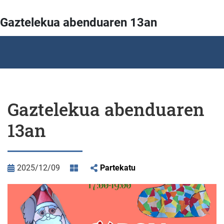
Gaztelekua abenduaren 13an
Gaztelekua abenduaren
13an
2025/12/09
Partekatu