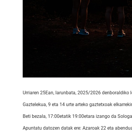
Urriaren 25Ean, larunbata, 2025/2026 denboraldiko 
Gaztelekua, 9 eta 14 urte arteko gaztetxoak elkarrekin
Beti bezala, 17:00etatik 19:00etara izango da Solog
Apuntatu datozen datak ere: Azaroak 22 eta abendu