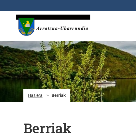
Eduki nagusira joan
Hasiera
>
Berriak
Berriak