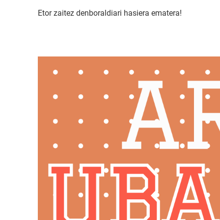
Etor zaitez denboraldiari hasiera ematera!