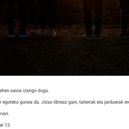
lehen saioa izango dugu.
 egoteko gunea da. Jolas libreaz gain, tailerrak eta jarduerak er
anan.
ak 13