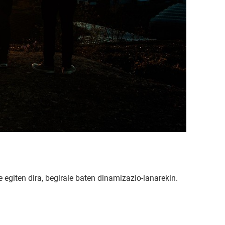
e egiten dira, begirale baten dinamizazio-lanarekin.