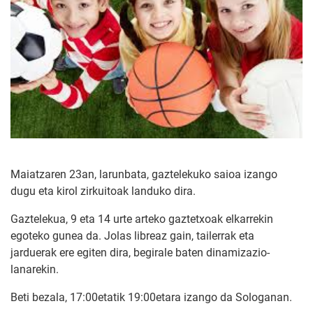
Maiatzaren 23an, larunbata, gaztelekuko saioa izango
dugu eta kirol zirkuitoak landuko dira.
Gaztelekua, 9 eta 14 urte arteko gaztetxoak elkarrekin
egoteko gunea da. Jolas libreaz gain, tailerrak eta
jarduerak ere egiten dira, begirale baten dinamizazio-
lanarekin.
Beti bezala, 17:00etatik 19:00etara izango da Sologanan.