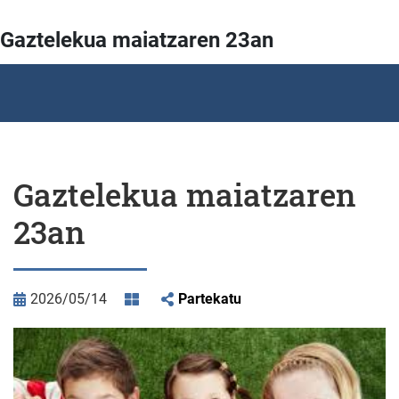
Gaztelekua maiatzaren 23an
Gaztelekua maiatzaren
23an
2026/05/14
Partekatu