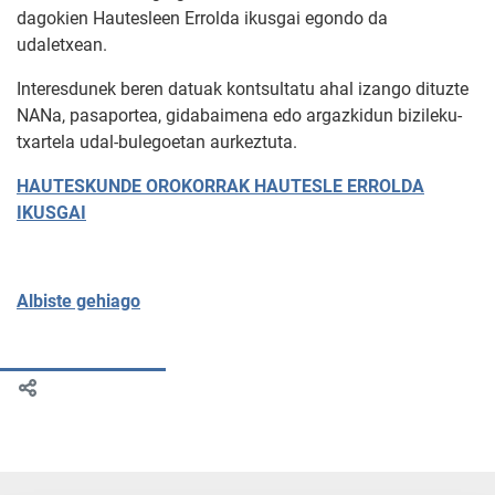
dagokien Hautesleen Errolda ikusgai egondo da
udaletxean.
Interesdunek beren datuak kontsultatu ahal izango dituzte
NANa, pasaportea, gidabaimena edo argazkidun bizileku-
txartela udal-bulegoetan aurkeztuta.
HAUTESKUNDE OROKORRAK HAUTESLE ERROLDA
IKUSGAI
Albiste gehiago