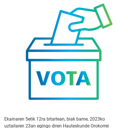
Ekainaren 5etik 12ra bitartean, biak barne, 2023ko
uztailaren 23an egingo diren Hauteskunde Orokorrei