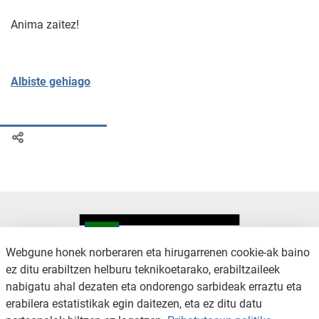
Anima zaitez!
Albiste gehiago
Webgune honek norberaren eta hirugarrenen cookie-ak baino
ez ditu erabiltzen helburu teknikoetarako, erabiltzaileek
nabigatu ahal dezaten eta ondorengo sarbideak erraztu eta
KONTAKTUA
LEGE OHARRA
erabilera estatistikak egin daitezen, eta ez ditu datu
SALAKETA KANALA
PRIBATUTASUN POLITIKA