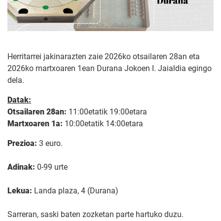
Herritarrei jakinarazten zaie 2026ko otsailaren 28an eta
2026ko martxoaren 1ean Durana Jokoen I. Jaialdia egingo
dela.
Datak:
Otsailaren 28an:
11:00etatik 19:00etara
Martxoaren 1a:
10:00etatik 14:00etara
Prezioa:
3 euro.
Adinak:
0-99 urte
Lekua:
Landa plaza, 4 (Durana)
Sarreran, saski baten zozketan parte hartuko duzu.