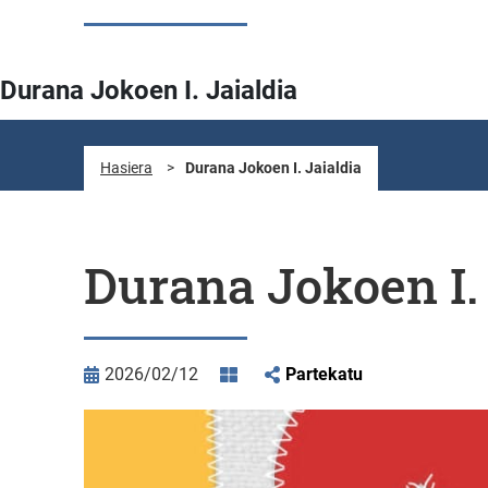
Durana Jokoen I. Jaialdia
Hasiera
>
Durana Jokoen I. Jaialdia
Durana Jokoen I. 
2026/02/12
Partekatu