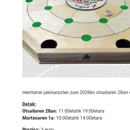
Herritarrei jakinarazten zaie 2026ko otsailaren 28a
Datak:
Otsailaren 28an:
11:00etatik 19:00etara
Martxoaren 1a:
10:00etatik 14:00etara
Prezioa:
3 euro.