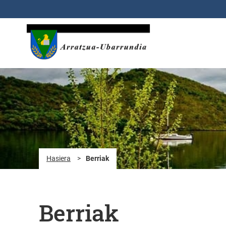
Eduki nagusira joan
Hasiera
>
Berriak
Berriak