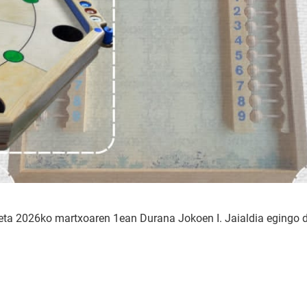
n eta 2026ko martxoaren 1ean Durana Jokoen I. Jaialdia egingo d