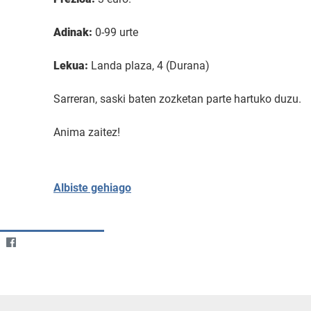
Adinak:
0-99 urte
Lekua:
Landa plaza, 4 (Durana)
Sarreran, saski baten zozketan parte hartuko duzu.
Anima zaitez!
Albiste gehiago